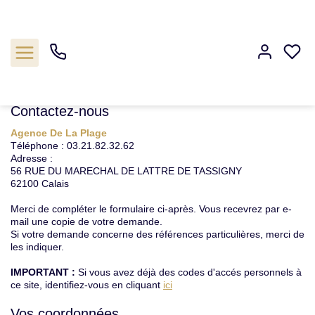
Accueil
A vendre
Nous contacter
Nous contacter
Contactez-nous
Agence De La Plage
Estimation
Téléphone :
03.21.82.32.62
Adresse :
56 RUE DU MARECHAL DE LATTRE DE TASSIGNY
Acheter
62100
Calais
Merci de compléter le formulaire ci-après. Vous recevrez par e-
Biens vendus
mail une copie de votre demande.
Si votre demande concerne des références particulières, merci de
les indiquer.
Agence
IMPORTANT :
Si vous avez déjà des codes d'accés personnels à
ce site, identifiez-vous en cliquant
ici
Nos outils
Vos coordonnées