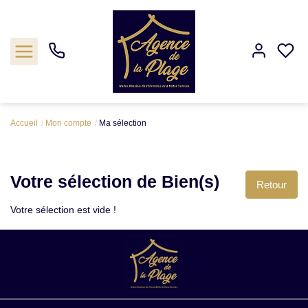
Accueil
Mon compte
Ma sélection
Estimation
Acheter
Votre sélection de Bien(s)
Biens vendus
Votre sélection est vide !
Agence
Nos outils