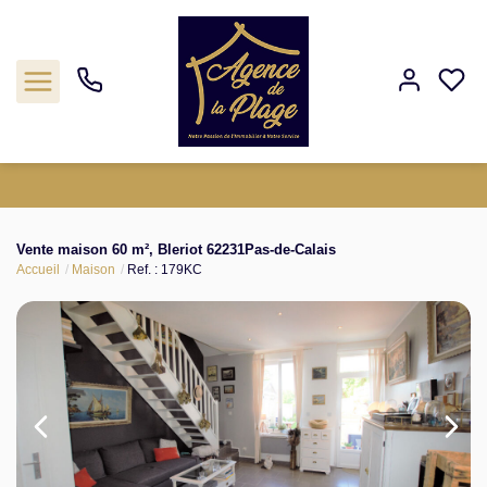
Estimation
Vente maison 60 m², Bleriot 62231Pas-de-Calais
Accueil
Maison
Ref. : 179KC
Acheter
Biens vendus
Agence
Nos outils