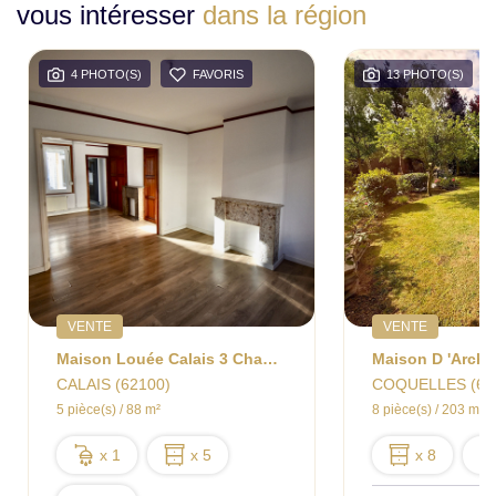
vous intéresser
dans la région
4 PHOTO(S)
FAVORIS
13 PHOTO(S)
VENTE
VENTE
Maison Louée Calais 3 Chambres Cour Et Garage
CALAIS (62100)
COQUELLES (62
5 pièce(s) / 88 m²
8 pièce(s) / 203 m²
x 1
x 5
x 8