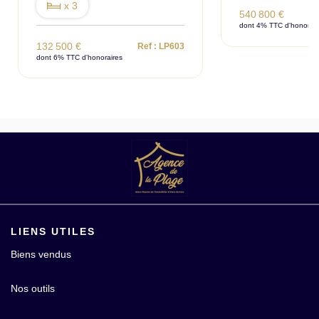
x 3
540 800 €
dont 4% TTC d'honorair
132 500 €
Ref : LP603
dont 6% TTC d'honoraires
LIENS UTILES
Biens vendus
Nos outils