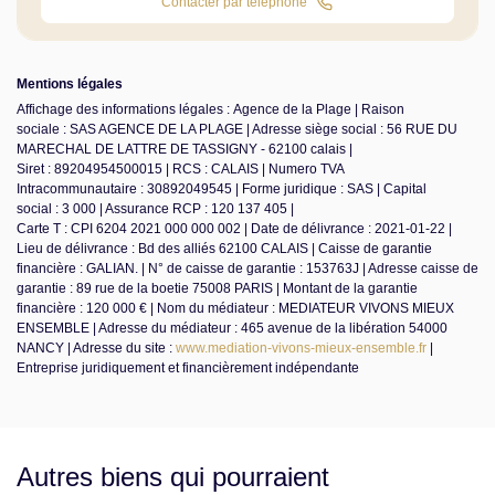
Contacter par téléphone
Mentions légales
Affichage des informations légales : Agence de la Plage | Raison
sociale : SAS AGENCE DE LA PLAGE | Adresse siège social : 56 RUE DU
MARECHAL DE LATTRE DE TASSIGNY - 62100 calais |
Siret : 89204954500015 | RCS : CALAIS | Numero TVA
Intracommunautaire : 30892049545 | Forme juridique : SAS | Capital
social : 3 000 | Assurance RCP : 120 137 405 |
Carte T : CPI 6204 2021 000 000 002 | Date de délivrance : 2021-01-22 |
Lieu de délivrance : Bd des alliés 62100 CALAIS | Caisse de garantie
financière : GALIAN. | N° de caisse de garantie : 153763J | Adresse caisse de
garantie : 89 rue de la boetie 75008 PARIS | Montant de la garantie
financière : 120 000 € | Nom du médiateur : MEDIATEUR VIVONS MIEUX
ENSEMBLE | Adresse du médiateur : 465 avenue de la libération 54000
NANCY | Adresse du site :
www.mediation-vivons-mieux-ensemble.fr
|
Entreprise juridiquement et financièrement indépendante
Autres biens qui pourraient