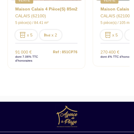
VENTE
VENTE
Maison Calais 4 Pièce(s) 85m2
CALAIS (62100)
CALAIS (62100)
5 pièce(s) / 84.41 m²
5 pièce(s) / 105 m²
x 5
x 2
x 5
91 000 €
270 400 €
Ref : 851CP76
dont 7.06% TTC
dont 4% TTC d'honorair
d'honoraires