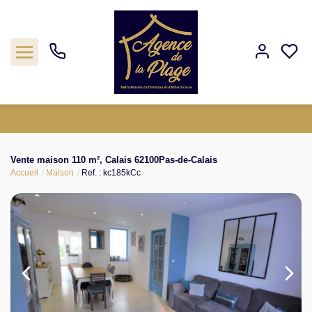
Estimation
Vente maison 110 m², Calais 62100Pas-de-Calais
Accueil
Maison
Ref. : kc185kCc
Acheter
Biens vendus
Agence
Nos outils