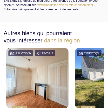
ENSEMBLE | Adresse du médiateur : 465 avenue de la libération 54000
NANCY | Adresse du site :
www.mediation-vivons-mieux-ensemble.fr
|
Entreprise juridiquement et financièrement indépendante
Autres biens qui pourraient
vous intéresser
dans la région
5 PHOTO(S)
FAVORIS
7 PHOTO(S)