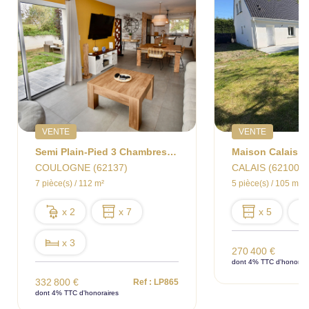
VENTE
VENTE
Semi Plain-Pied 3 Chambres Jardin Garage COULOGNE
COULOGNE (62137)
CALAIS (62100)
7 pièce(s) / 112 m²
5 pièce(s) / 105 m²
x 2
x 7
x 5
x 3
270 400 €
dont 4% TTC d'honorair
332 800 €
Ref : LP865
dont 4% TTC d'honoraires