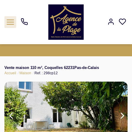
Estimation
Vente maison 110 m², Coquelles 62231Pas-de-Calais
Accueil
Maison
Ref. : 298cp12
Acheter
Biens vendus
Agence
Nos outils