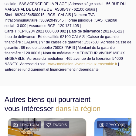
sociale : SAS AGENCE DE LA PLAGE | Adresse siège social : 56 RUE DU
MARECHAL DE LATTRE DE TASSIGNY - 62100 calais |
Siret : 89204954500015 | RCS : CALAIS | Numero TVA
Intracommunautaire : 30892049545 | Forme juridique : SAS | Capital
social : 3 000 | Assurance RCP : 120 137 405 |
Carte T : CPI 6204 2021 000 000 002 | Date de délivrance : 2021-01-22 |
Lieu de délivrance : Bd des alliés 62100 CALAIS | Caisse de garantie
financière : GALIAN. | N° de caisse de garantie : 153763J | Adresse caisse de
garantie : 89 rue de la boetie 75008 PARIS | Montant de la garantie
financière : 120 000 € | Nom du médiateur : MEDIATEUR VIVONS MIEUX
ENSEMBLE | Adresse du médiateur : 465 avenue de la libération 54000
NANCY | Adresse du site :
www.mediation-vivons-mieux-ensemble.fr
|
Entreprise juridiquement et financièrement indépendante
Autres biens qui pourraient
vous intéresser
dans la région
4 PHOTO(S)
FAVORIS
7 PHOTO(S)