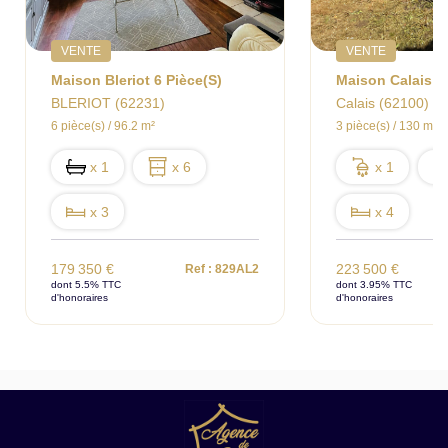
VENTE
VENTE
Maison Bleriot 6 Pièce(s)
BLERIOT (62231)
Calais (62100)
6 pièce(s) / 96.2 m²
3 pièce(s) / 130 m²
x 1
x 6
x 1
x 3
x 4
179 350 €
223 500 €
Ref : 829AL2
dont 5.5% TTC
dont 3.95% TTC
d'honoraires
d'honoraires