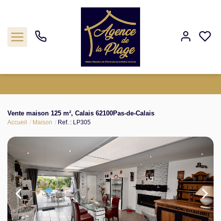
Estimation
Vente maison 125 m², Calais 62100Pas-de-Calais
Accueil
Maison
Ref. : LP305
Acheter
Biens vendus
Agence
Nos outils