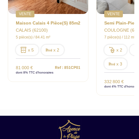
VENTE
VENTE
Maison Calais 4 Pièce(s) 85m2
CALAIS (62100)
COULOGNE (621
5 pièce(s) / 84.41 m²
7 pièce(s) / 112 m²
x 5
x 2
x 2
x 3
81 000 €
Ref : 851CP01
dont 8% TTC d'honoraires
332 800 €
dont 4% TTC d'honorair