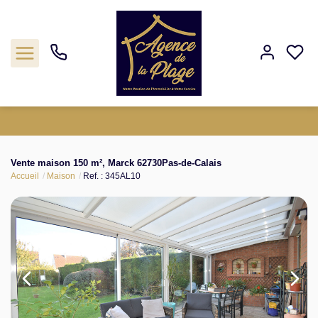
Estimation
Vente maison 150 m², Marck 62730Pas-de-Calais
Accueil
Maison
Ref. : 345AL10
Acheter
Biens vendus
Agence
Nos outils