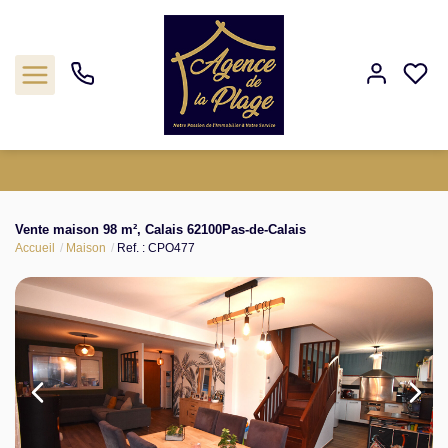
Estimation
Vente maison 98 m², Calais 62100Pas-de-Calais
Accueil
Maison
Ref. : CPO477
Acheter
Biens vendus
Agence
Nos outils