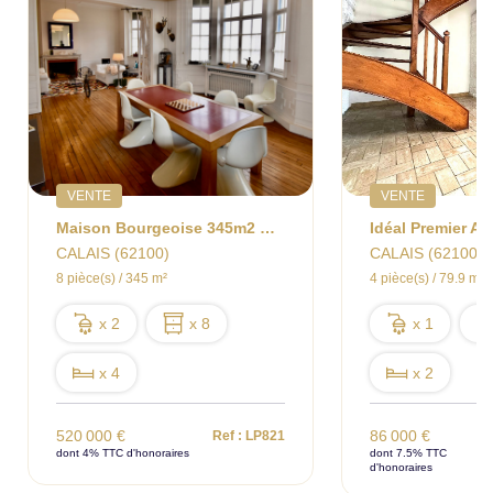
VENTE
VENTE
Maison Bourgeoise 345m2 Calais Théâtre
CALAIS (62100)
CALAIS (62100)
8 pièce(s) / 345 m²
4 pièce(s) / 79.9 m²
x 2
x 8
x 1
x 4
x 2
520 000 €
86 000 €
Ref : LP821
dont 4% TTC d'honoraires
dont 7.5% TTC
d'honoraires