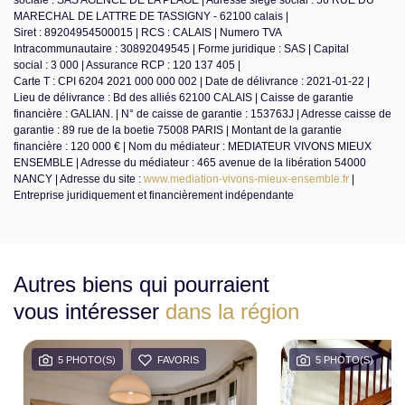
sociale : SAS AGENCE DE LA PLAGE | Adresse siège social : 56 RUE DU
MARECHAL DE LATTRE DE TASSIGNY - 62100 calais |
Siret : 89204954500015 | RCS : CALAIS | Numero TVA
Intracommunautaire : 30892049545 | Forme juridique : SAS | Capital
social : 3 000 | Assurance RCP : 120 137 405 |
Carte T : CPI 6204 2021 000 000 002 | Date de délivrance : 2021-01-22 |
Lieu de délivrance : Bd des alliés 62100 CALAIS | Caisse de garantie
financière : GALIAN. | N° de caisse de garantie : 153763J | Adresse caisse de
garantie : 89 rue de la boetie 75008 PARIS | Montant de la garantie
financière : 120 000 € | Nom du médiateur : MEDIATEUR VIVONS MIEUX
ENSEMBLE | Adresse du médiateur : 465 avenue de la libération 54000
NANCY | Adresse du site :
www.mediation-vivons-mieux-ensemble.fr
|
Entreprise juridiquement et financièrement indépendante
Autres biens qui pourraient
vous intéresser
dans la région
5 PHOTO(S)
FAVORIS
5 PHOTO(S)