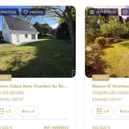
 PHOTO(S)
FAVORIS
13 PHOTO(S)
ENTE
VENTE
Maison Calais Avec Chambre Au Rez De Chaussée
LAIS (62100)
COQUELLES (6223
ièce(s) / 105 m²
8 pièce(s) / 203 m²
x 5
x 4
x 8
x
0 400 €
540 800 €
Ref : kv836kv3