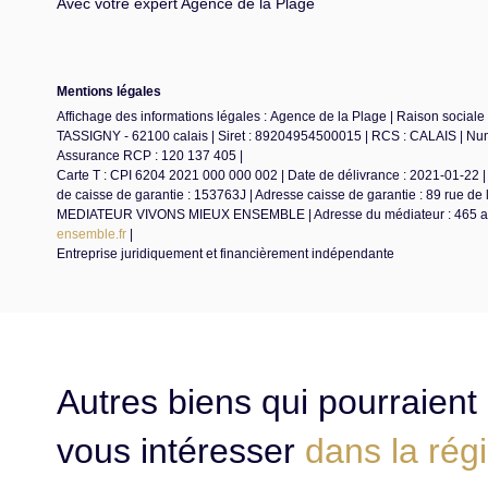
Avec votre expert Agence de la Plage
Mentions légales
Affichage des informations légales : Agence de la Plage | Raison s
TASSIGNY - 62100 calais | Siret : 89204954500015 | RCS : CALAIS | Nume
Assurance RCP : 120 137 405 |
Carte T : CPI 6204 2021 000 000 002 | Date de délivrance : 2021-01-22 | 
de caisse de garantie : 153763J | Adresse caisse de garantie : 89 rue de
MEDIATEUR VIVONS MIEUX ENSEMBLE | Adresse du médiateur : 465 aven
ensemble.fr
|
Entreprise juridiquement et financièrement indépendante
Autres biens qui pourraient
vous intéresser
dans la rég