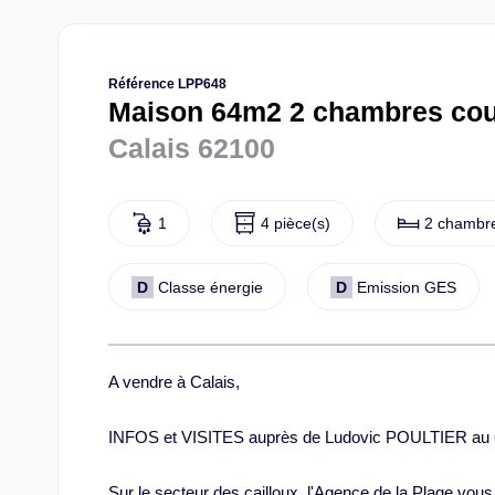
Référence LPP648
Maison 64m2 2 chambres cou
Calais 62100
1
4 pièce(s)
2 chambre
D
Classe énergie
D
Emission GES
A vendre à Calais,
INFOS et VISITES auprès de Ludovic POULTIER au 
Sur le secteur des cailloux, l'Agence de la Plage vo