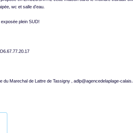
pée, wc et salle d'eau.
e exposée plein SUD!
O6.67.77.20.17
rue du Marechal de Lattre de Tassigny , adlp@agencedelaplage-calai