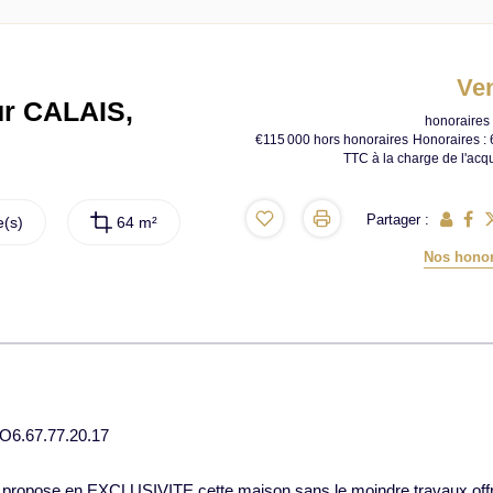
Ve
r CALAIS,
honoraires 
€115 000
hors honoraires
Honoraires :
TTC à la charge de l'acq
Partager :
(s)
64 m²
Nos honor
O6.67.77.20.17
us propose en EXCLUSIVITE cette maison sans le moindre travaux off