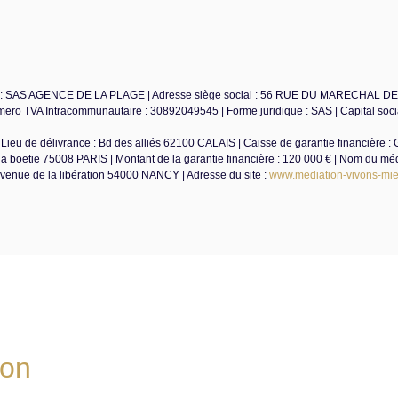
ociale : SAS AGENCE DE LA PLAGE | Adresse siège social : 56 RUE DU MARECHAL 
ro TVA Intracommunautaire : 30892049545 | Forme juridique : SAS | Capital social
Lieu de délivrance : Bd des alliés 62100 CALAIS | Caisse de garantie financière : 
 la boetie 75008 PARIS | Montant de la garantie financière : 120 000 € | Nom du méd
ue de la libération 54000 NANCY | Adresse du site :
www.mediation-vivons-mie
ion