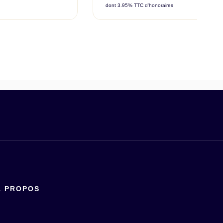
dont 3.95% TTC d'honoraires
À PROPOS