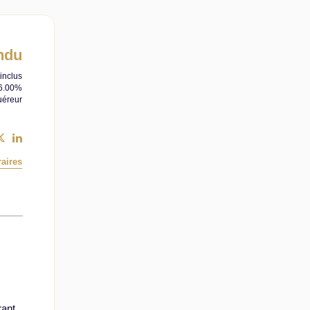
ndu
inclus
 6.00%
uéreur
aires
rant