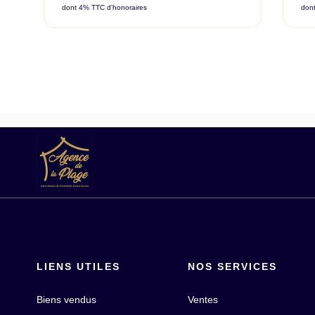
dont 4% TTC d'honoraires
don
LIENS UTILES
NOS SERVICES
Biens vendus
Ventes