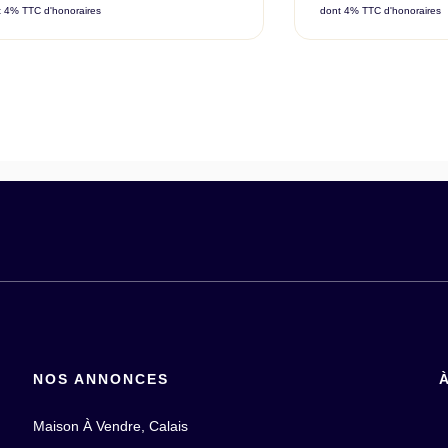
t 4% TTC d'honoraires
dont 4% TTC d'honoraires
NOS ANNONCES
Maison À Vendre, Calais