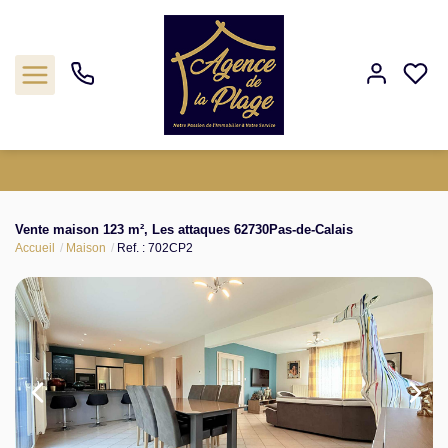
Estimation
Vente maison 123 m², Les attaques 62730Pas-de-Calais
Accueil
Maison
Ref. : 702CP2
Acheter
Biens vendus
Agence
Nos outils