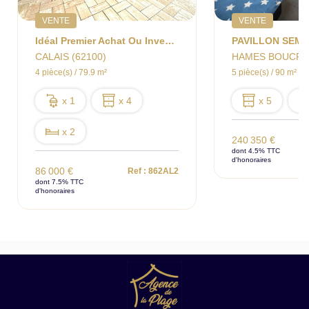
VENTE
VENTE
Idéal Premier Achat Ou Investissement Locatif.
CALAIS (62100)
HAMES BOUCRES
4 pièce(s) / 79.9 m²
5 pièce(s) / 90 m²
x 1
x 4
x 5
x 2
240 350 €
dont 4.5% TTC
d'honoraires
86 000 €
Ref : 862AL2
dont 7.5% TTC
d'honoraires