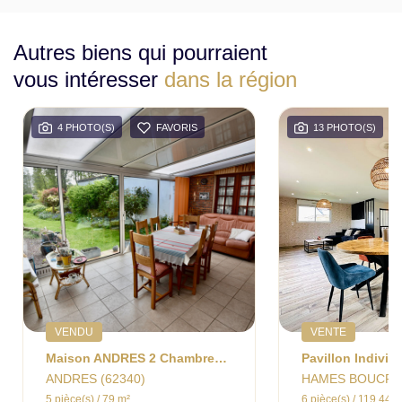
Autres biens qui pourraient
vous intéresser
dans la région
4 PHOTO(S)
FAVORIS
13 PHOTO(S)
VENDU
VENTE
Maison ANDRES 2 Chambres Jardin Garage
ANDRES (62340)
HAMES BOUCRES
5 pièce(s) / 79 m²
6 pièce(s) / 119.44 m