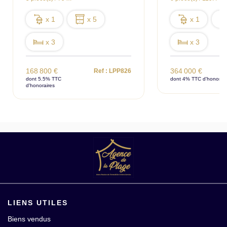
x 1
x 5
x 1
x 3
x 3
168 800 €
364 000 €
Ref : LPP826
dont 5.5% TTC
dont 4% TTC d'honorair
d'honoraires
LIENS UTILES
Biens vendus