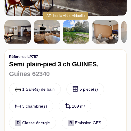
Contact
Afficher la visite virtuelle
Référence LP757
Semi plain-pied 3 ch GUINES,
Guines 62340
1 Salle(s) de bain
5 pièce(s)
3 chambre(s)
109 m²
D
Classe énergie
B
Emission GES