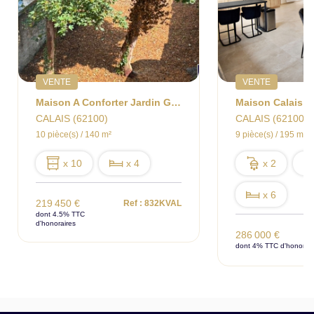
VENTE
VENTE
Maison A Conforter Jardin Garages
CALAIS (62100)
CALAIS (62100)
10 pièce(s) / 140 m²
9 pièce(s) / 195 m²
x 10
x 4
x 2
x 6
219 450 €
Ref : 832KVAL
dont 4.5% TTC
d'honoraires
286 000 €
dont 4% TTC d'honorair