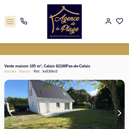
Estimation
Vente maison 105 m², Calais 62100Pas-de-Calais
Accueil
Maison
Ref. : kv836kv3
Acheter
Biens vendus
Agence
Nos outils