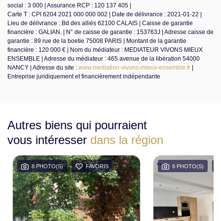
social : 3 000 | Assurance RCP : 120 137 405 |
Carte T : CPI 6204 2021 000 000 002 | Date de délivrance : 2021-01-22 |
Lieu de délivrance : Bd des alliés 62100 CALAIS | Caisse de garantie
financière : GALIAN. | N° de caisse de garantie : 153763J | Adresse caisse de
garantie : 89 rue de la boetie 75008 PARIS | Montant de la garantie
financière : 120 000 € | Nom du médiateur : MEDIATEUR VIVONS MIEUX
ENSEMBLE | Adresse du médiateur : 465 avenue de la libération 54000
NANCY | Adresse du site :
www.mediation-vivons-mieux-ensemble.fr
|
Entreprise juridiquement et financièrement indépendante
Autres biens qui pourraient
vous intéresser
dans la région
8 PHOTO(S)
FAVORIS
6 PHOTO(S)