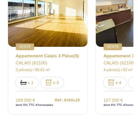
VENTE
VENTE
Appartement Calais 3 Pièce(s)
CALAIS (62100)
CALAIS (62100)
3 pièce(s) / 90.82 m²
4 pièce(s) / 92 m²
x 1
x 3
x 4
189 000 €
127 200 €
Ref : 816AL28
dont 5% TTC d'honoraires
dont 6% TTC d'honorair