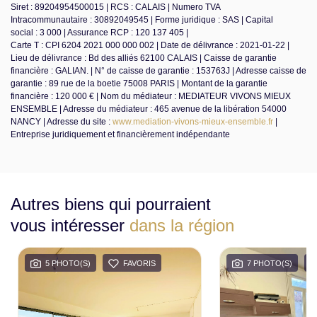
Siret : 89204954500015 | RCS : CALAIS | Numero TVA
Intracommunautaire : 30892049545 | Forme juridique : SAS | Capital
social : 3 000 | Assurance RCP : 120 137 405 |
Carte T : CPI 6204 2021 000 000 002 | Date de délivrance : 2021-01-22 |
Lieu de délivrance : Bd des alliés 62100 CALAIS | Caisse de garantie
financière : GALIAN. | N° de caisse de garantie : 153763J | Adresse caisse de
garantie : 89 rue de la boetie 75008 PARIS | Montant de la garantie
financière : 120 000 € | Nom du médiateur : MEDIATEUR VIVONS MIEUX
ENSEMBLE | Adresse du médiateur : 465 avenue de la libération 54000
NANCY | Adresse du site :
www.mediation-vivons-mieux-ensemble.fr
|
Entreprise juridiquement et financièrement indépendante
Autres biens qui pourraient
vous intéresser
dans la région
5 PHOTO(S)
FAVORIS
7 PHOTO(S)