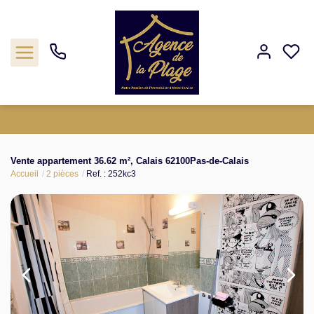
Estimation
Vente appartement 36.62 m², Calais 62100Pas-de-Calais
Accueil
2 pièces
Ref. : 252kc3
Acheter
Biens vendus
Agence
Nos outils