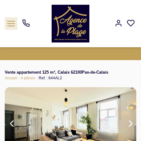
Estimation
Vente appartement 125 m², Calais 62100Pas-de-Calais
Accueil
4 pièces
Ref. : 644AL2
Acheter
Biens vendus
Agence
Nos outils