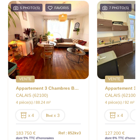
5 PHOTO(S)
FAVORIS
7 PHOTO(S)
VENTE
VENTE
Appartement 3 Chambres Bureau Calais Nord
CALAIS (62100)
CALAIS (62100)
4 pièce(s) / 88.24 m²
4 pièce(s) / 92 m²
x 4
x 3
x 4
183 750 €
127 200 €
Ref : 852kv3
dont 5% TTC d'honoraires
dont 6% TTC d'honorair