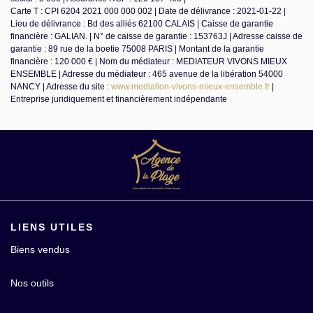
Carte T : CPI 6204 2021 000 000 002 | Date de délivrance : 2021-01-22 |
Lieu de délivrance : Bd des alliés 62100 CALAIS | Caisse de garantie
financière : GALIAN. | N° de caisse de garantie : 153763J | Adresse caisse de
garantie : 89 rue de la boetie 75008 PARIS | Montant de la garantie
financière : 120 000 € | Nom du médiateur : MEDIATEUR VIVONS MIEUX
ENSEMBLE | Adresse du médiateur : 465 avenue de la libération 54000
NANCY | Adresse du site :
www.mediation-vivons-mieux-ensemble.fr
|
Entreprise juridiquement et financièrement indépendante
LIENS UTILES
Biens vendus
Nos outils