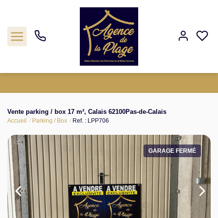
Estimation
Vente parking / box 17 m², Calais 62100Pas-de-Calais
Accueil
Parking / Box
Ref. : LPP706
Acheter
Biens vendus
GARAGE FERMÉ
Agence
Nos outils