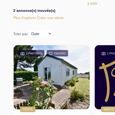
à bâtir
2 annonce(s) trouvée(s)
Plus d'options
Créer une alerte
Trier par
3 PHOTO(S)
FAVORIS
1 PH
VENTE
VENTE