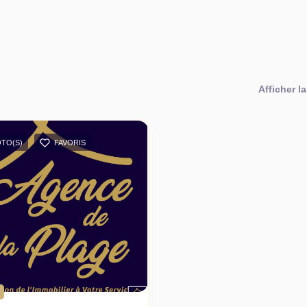
Afficher la
OTO(S)
FAVORIS