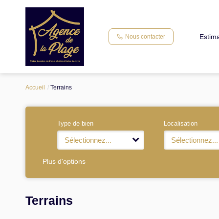
Estima
Nous contacter
Accueil
Terrains
Type de bien
Localisation
Sélectionnez...
Sélectionnez...
Plus d'options
Terrains