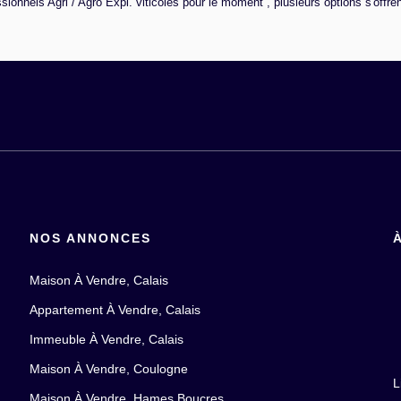
onnels Agri / Agro Expl. viticoles pour le moment , plusieurs options s'offren
NOS ANNONCES
Maison À Vendre, Calais
Appartement À Vendre, Calais
Immeuble À Vendre, Calais
Maison À Vendre, Coulogne
L
Maison À Vendre, Hames Boucres