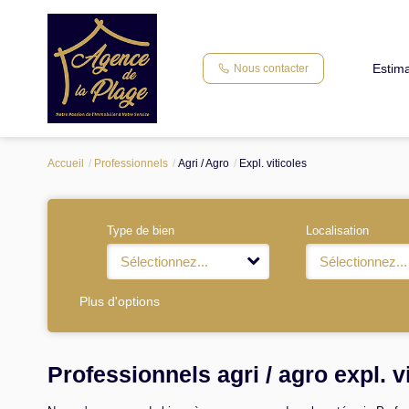
Estima
Nous contacter
Accueil
Professionnels
Agri / Agro
Expl. viticoles
Type de bien
Localisation
Sélectionnez...
Sélectionnez...
Plus d'options
Professionnels agri / agro expl. v