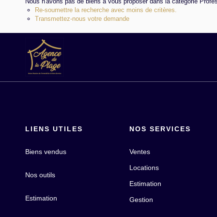
Nous n'avons pas de biens à vous proposer dans la catégorie Professi
Re-soumettre la recherche avec moins de critères.
Transmettez-nous votre demande
LIENS UTILES
NOS SERVICES
Biens vendus
Ventes
Locations
Nos outils
Estimation
Estimation
Gestion