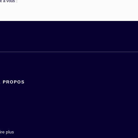
t à vous :
À PROPOS
ire plus