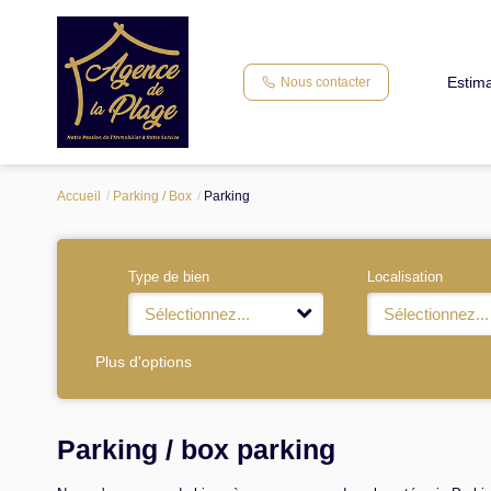
Estima
Nous contacter
Accueil
Parking / Box
Parking
Type de bien
Localisation
Sélectionnez...
Sélectionnez...
Plus d'options
Parking / box parking