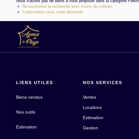
Nous n'avons pas de biens à vous proposer dans la catégorie Parking
Re-soumettre la recherche avec moins de critères.
Transmettez-nous votre demande
LIENS UTILES
NOS SERVICES
Biens vendus
Ventes
Locations
Nos outils
Estimation
Estimation
Gestion